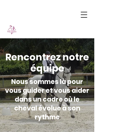
Rencontrez notre
équipe
Nous sommes là pour
vous guider et vous aider
dans un cadre où le
cheval évolue à son
rythme