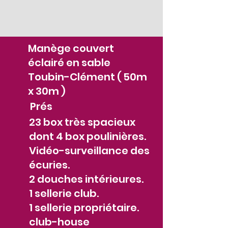
Manège couvert
éclairé en sable
Toubin-Clément ( 50m
x 30m )
Prés
23 box très spacieux
dont 4 box poulinières.
Vidéo-surveillance des
écuries.
2 douches intérieures.
1 sellerie club.
1 sellerie propriétaire.
club-house